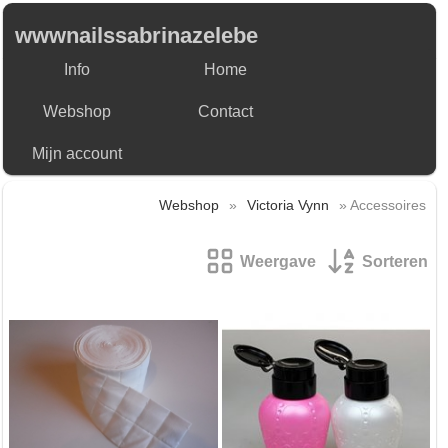
wwwnailssabrinazelebe
Info
Home
Webshop
Contact
Mijn account
Webshop
»
Victoria Vynn
» Accessoires
Weergave
Sorteren