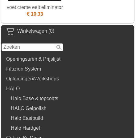
voet creme eelt eliminator
€ 10,33
Winkelwagen (0)
Openingsuren & Prijslijst
Infuzion System
Opleidingen/Workshops
HALO
Halo Base & topcoats
HALO Gelpolish
Halo Easibuild
Halo Hardgel
Gelacy By Djess