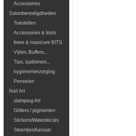
Accessoires
Salonbenodigdheden
Toestellen
Accessoires & tools
frees & manicure BITS
Vijlen, Buffers...
Tips, sjablonen...
hygiene/verzorging
Penselen
Nail Art
stamping Art
Glitters / pigmenten
Stickers/Waterdecals
Steentjes/kaviaar