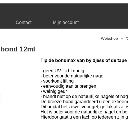
Contact
Mijn account
Webshop
»
'
e bond 12ml
Tip de bondmax van by djess of de tape 
- geen UV- licht nodig
- beter voor de natuurlijke nagel
- voorkomt lifting
- eenvoudig aan te brengen
- weinig geur
- brandt niet op de natuurlijke nagels of na
De breeze-bond garandeerd u een extreem
Dit omdat het zowel voor gel, gellak als acry
Het is beter voor de natuurlijke nagel en b
Hierdoor gaat u een lach op iedereen zijn g