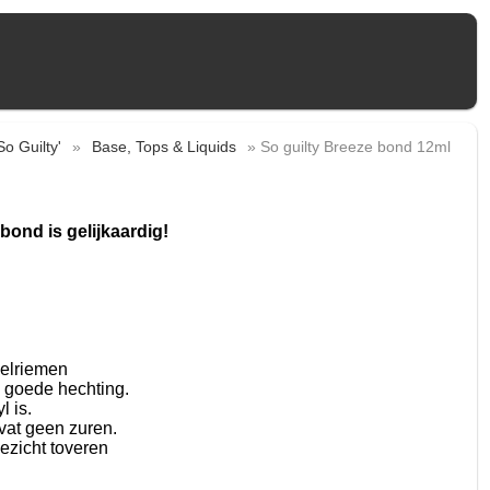
So Guilty'
»
Base, Tops & Liquids
» So guilty Breeze bond 12ml
bond is gelijkaardig!
gelriemen
 goede hechting.
l is.
evat geen zuren.
ezicht toveren