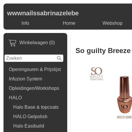
wwwnailssabrinazelebe
Info
Home
Webshop
Winkelwagen (0)
So guilty Breez
Openingsuren & Prijslijst
Infuzion System
Opleidingen/Workshops
HALO
Halo Base & topcoats
HALO Gelpolish
Halo Easibuild