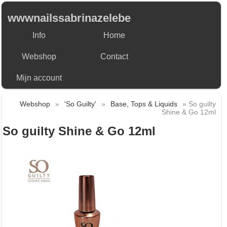
wwwnailssabrinazelebe
Info
Home
Webshop
Contact
Mijn account
Webshop
»
'So Guilty'
»
Base, Tops & Liquids
» So guilty
Shine & Go 12ml
So guilty Shine & Go 12ml